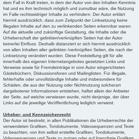
dem Fall in Kraft treten, in dem der Autor von den Inhalten Kenntnis
hat und es ihm technisch möglich und zumutbar wäre, die Nutzung
im Falle rechtswidriger Inhalte zu verhindern. Der Autor erklärt
hiermit ausdrücklich, dass zum Zeitpunkt der Linksetzung keine
illegalen Inhalte auf den zu verlinkenden Seiten erkennbar waren.
Auf die aktuelle und zukünftige Gestaltung, die Inhalte oder die
Urheberschaft der gelinkten/verknüpften Seiten hat der Autor
keinerlei Einfluss. Deshalb distanziert er sich hiermit ausdrücklich
von allen Inhalten aller gelinkten /verknüpften Seiten, die nach der
Linksetzung verändert wurden. Diese Feststellung gilt für alle
innerhalb des eigenen Internetangebotes gesetzten Links und
Verweise sowie für Fremdeinträge in vom Autor eingerichteten
Gästebüchern, Diskussionsforen und Mailinglisten. Für illegale,
fehlerhafte oder unvollständige Inhalte und insbesondere für
Schäden, die aus der Nutzung oder Nichtnutzung solcherart
dargebotener Informationen entstehen, haftet allein der Anbieter
der Seite, auf welche verwiesen wurde, nicht derjenige, der über
Links auf die jeweilige Veröffentlichung lediglich verweist.
Urheber- und Kennzeichenrecht
Der Autor ist bestrebt, in allen Publikationen die Urheberrechte der
verwendeten Grafiken, Tondokumente, Videosequenzen und Texte
zu beachten, von ihm selbst erstellte Grafiken, Tondokumente,
Videosequenzen und Texte zu nutzen oder auf lizenzfreie Grafiken,