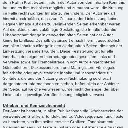
dem Fall in Kraft treten, in dem der Autor von den Inhalten Kenntnis
hat und es ihm technisch möglich und zumutbar wäre, die Nutzung
im Falle rechtswidriger Inhalte zu verhindern. Der Autor erklärt
hiermit ausdrücklich, dass zum Zeitpunkt der Linksetzung keine
illegalen Inhalte auf den zu verlinkenden Seiten erkennbar waren.
Auf die aktuelle und zukünftige Gestaltung, die Inhalte oder die
Urheberschaft der gelinkten/verknüpften Seiten hat der Autor
keinerlei Einfluss. Deshalb distanziert er sich hiermit ausdrücklich
von allen Inhalten aller gelinkten /verknüpften Seiten, die nach der
Linksetzung verändert wurden. Diese Feststellung gilt für alle
innerhalb des eigenen Internetangebotes gesetzten Links und
Verweise sowie für Fremdeinträge in vom Autor eingerichteten
Gästebüchern, Diskussionsforen und Mailinglisten. Für illegale,
fehlerhafte oder unvollständige Inhalte und insbesondere für
Schäden, die aus der Nutzung oder Nichtnutzung solcherart
dargebotener Informationen entstehen, haftet allein der Anbieter
der Seite, auf welche verwiesen wurde, nicht derjenige, der über
Links auf die jeweilige Veröffentlichung lediglich verweist.
Urheber- und Kennzeichenrecht
Der Autor ist bestrebt, in allen Publikationen die Urheberrechte der
verwendeten Grafiken, Tondokumente, Videosequenzen und Texte
zu beachten, von ihm selbst erstellte Grafiken, Tondokumente,
Videosequenzen und Texte zu nutzen oder auf lizenzfreie Grafiken,