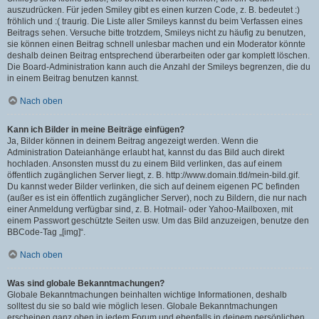
auszudrücken. Für jeden Smiley gibt es einen kurzen Code, z. B. bedeutet :)
fröhlich und :( traurig. Die Liste aller Smileys kannst du beim Verfassen eines
Beitrags sehen. Versuche bitte trotzdem, Smileys nicht zu häufig zu benutzen,
sie können einen Beitrag schnell unlesbar machen und ein Moderator könnte
deshalb deinen Beitrag entsprechend überarbeiten oder gar komplett löschen.
Die Board-Administration kann auch die Anzahl der Smileys begrenzen, die du
in einem Beitrag benutzen kannst.
Nach oben
Kann ich Bilder in meine Beiträge einfügen?
Ja, Bilder können in deinem Beitrag angezeigt werden. Wenn die
Administration Dateianhänge erlaubt hat, kannst du das Bild auch direkt
hochladen. Ansonsten musst du zu einem Bild verlinken, das auf einem
öffentlich zugänglichen Server liegt, z. B. http://www.domain.tld/mein-bild.gif.
Du kannst weder Bilder verlinken, die sich auf deinem eigenen PC befinden
(außer es ist ein öffentlich zugänglicher Server), noch zu Bildern, die nur nach
einer Anmeldung verfügbar sind, z. B. Hotmail- oder Yahoo-Mailboxen, mit
einem Passwort geschützte Seiten usw. Um das Bild anzuzeigen, benutze den
BBCode-Tag „[img]“.
Nach oben
Was sind globale Bekanntmachungen?
Globale Bekanntmachungen beinhalten wichtige Informationen, deshalb
solltest du sie so bald wie möglich lesen. Globale Bekanntmachungen
erscheinen ganz oben in jedem Forum und ebenfalls in deinem persönlichen