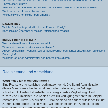
Was ist der Unterschied zwischen einem Lesezeichen und einem Abonnements für ein
Thema oder Forum?
Wie kann ich ein Lesezeichen auf ein Thema setzen oder ein Thema abonnieren?
Wie kann ich ein Forum abonnieren?
Wie deaktiviere ich meine Abonnements?
Dateianhänge
Welche Dateianhänge sind in diesem Forum zulässig?
Kann ich eine Übersicht all meiner Dateianhänge erhalten?
phpBB betreffende Fragen
Wer hat diese Forensoftware entwickelt?
Warum ist Funktion x oder y nicht enthalten?
An wen soll ich mich wenden, falls es Beschwerden oder juristische Anfragen zu diesem
Forum gibt?
Wie kann ich einen Administrator des Boards kontaktieren?
Registrierung und Anmeldung
Wozu muss ich mich registrieren?
Eine Registrierung ist nicht unbedingt zwingend. Die Board-Administration
dieses Forums entscheidet, ob du registriert sein musst, um Beiträge zu
schreiben. Auf jeden Fall erhältst du als registriertes Mitglied Zugriff auf
zusätzliche Funktionen, die Gästen nicht zur Verfügung stehen: zum Beispiel
Avatarbilder, Private Nachrichten, E-Mail-Versand an andere Mitglieder, Beitritt
zu Benutzergruppen und so weiter. Wir empfehlen dir eine Anmeldung, da sie
schnell erledigt ist und dir zahlreiche Vorteile bietet.