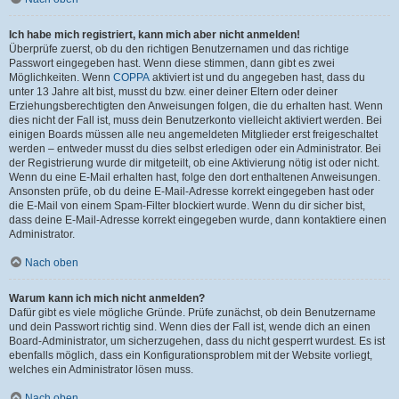
Ich habe mich registriert, kann mich aber nicht anmelden!
Überprüfe zuerst, ob du den richtigen Benutzernamen und das richtige
Passwort eingegeben hast. Wenn diese stimmen, dann gibt es zwei
Möglichkeiten. Wenn
COPPA
aktiviert ist und du angegeben hast, dass du
unter 13 Jahre alt bist, musst du bzw. einer deiner Eltern oder deiner
Erziehungsberechtigten den Anweisungen folgen, die du erhalten hast. Wenn
dies nicht der Fall ist, muss dein Benutzerkonto vielleicht aktiviert werden. Bei
einigen Boards müssen alle neu angemeldeten Mitglieder erst freigeschaltet
werden – entweder musst du dies selbst erledigen oder ein Administrator. Bei
der Registrierung wurde dir mitgeteilt, ob eine Aktivierung nötig ist oder nicht.
Wenn du eine E-Mail erhalten hast, folge den dort enthaltenen Anweisungen.
Ansonsten prüfe, ob du deine E-Mail-Adresse korrekt eingegeben hast oder
die E-Mail von einem Spam-Filter blockiert wurde. Wenn du dir sicher bist,
dass deine E-Mail-Adresse korrekt eingegeben wurde, dann kontaktiere einen
Administrator.
Nach oben
Warum kann ich mich nicht anmelden?
Dafür gibt es viele mögliche Gründe. Prüfe zunächst, ob dein Benutzername
und dein Passwort richtig sind. Wenn dies der Fall ist, wende dich an einen
Board-Administrator, um sicherzugehen, dass du nicht gesperrt wurdest. Es ist
ebenfalls möglich, dass ein Konfigurationsproblem mit der Website vorliegt,
welches ein Administrator lösen muss.
Nach oben