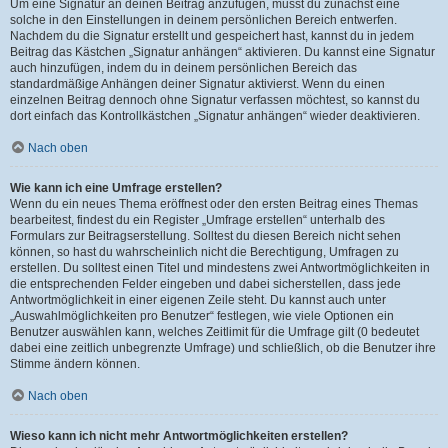
Um eine Signatur an deinen Beitrag anzufügen, musst du zunächst eine
solche in den Einstellungen in deinem persönlichen Bereich entwerfen.
Nachdem du die Signatur erstellt und gespeichert hast, kannst du in jedem
Beitrag das Kästchen „Signatur anhängen“ aktivieren. Du kannst eine Signatur
auch hinzufügen, indem du in deinem persönlichen Bereich das
standardmäßige Anhängen deiner Signatur aktivierst. Wenn du einen
einzelnen Beitrag dennoch ohne Signatur verfassen möchtest, so kannst du
dort einfach das Kontrollkästchen „Signatur anhängen“ wieder deaktivieren.
Nach oben
Wie kann ich eine Umfrage erstellen?
Wenn du ein neues Thema eröffnest oder den ersten Beitrag eines Themas
bearbeitest, findest du ein Register „Umfrage erstellen“ unterhalb des
Formulars zur Beitragserstellung. Solltest du diesen Bereich nicht sehen
können, so hast du wahrscheinlich nicht die Berechtigung, Umfragen zu
erstellen. Du solltest einen Titel und mindestens zwei Antwortmöglichkeiten in
die entsprechenden Felder eingeben und dabei sicherstellen, dass jede
Antwortmöglichkeit in einer eigenen Zeile steht. Du kannst auch unter
„Auswahlmöglichkeiten pro Benutzer“ festlegen, wie viele Optionen ein
Benutzer auswählen kann, welches Zeitlimit für die Umfrage gilt (0 bedeutet
dabei eine zeitlich unbegrenzte Umfrage) und schließlich, ob die Benutzer ihre
Stimme ändern können.
Nach oben
Wieso kann ich nicht mehr Antwortmöglichkeiten erstellen?