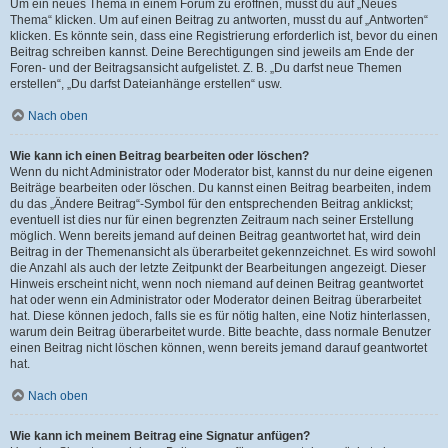
Um ein neues Thema in einem Forum zu eröffnen, musst du auf „Neues
Thema“ klicken. Um auf einen Beitrag zu antworten, musst du auf „Antworten“
klicken. Es könnte sein, dass eine Registrierung erforderlich ist, bevor du einen
Beitrag schreiben kannst. Deine Berechtigungen sind jeweils am Ende der
Foren- und der Beitragsansicht aufgelistet. Z. B. „Du darfst neue Themen
erstellen“, „Du darfst Dateianhänge erstellen“ usw.
Nach oben
Wie kann ich einen Beitrag bearbeiten oder löschen?
Wenn du nicht Administrator oder Moderator bist, kannst du nur deine eigenen
Beiträge bearbeiten oder löschen. Du kannst einen Beitrag bearbeiten, indem
du das „Ändere Beitrag“-Symbol für den entsprechenden Beitrag anklickst;
eventuell ist dies nur für einen begrenzten Zeitraum nach seiner Erstellung
möglich. Wenn bereits jemand auf deinen Beitrag geantwortet hat, wird dein
Beitrag in der Themenansicht als überarbeitet gekennzeichnet. Es wird sowohl
die Anzahl als auch der letzte Zeitpunkt der Bearbeitungen angezeigt. Dieser
Hinweis erscheint nicht, wenn noch niemand auf deinen Beitrag geantwortet
hat oder wenn ein Administrator oder Moderator deinen Beitrag überarbeitet
hat. Diese können jedoch, falls sie es für nötig halten, eine Notiz hinterlassen,
warum dein Beitrag überarbeitet wurde. Bitte beachte, dass normale Benutzer
einen Beitrag nicht löschen können, wenn bereits jemand darauf geantwortet
hat.
Nach oben
Wie kann ich meinem Beitrag eine Signatur anfügen?