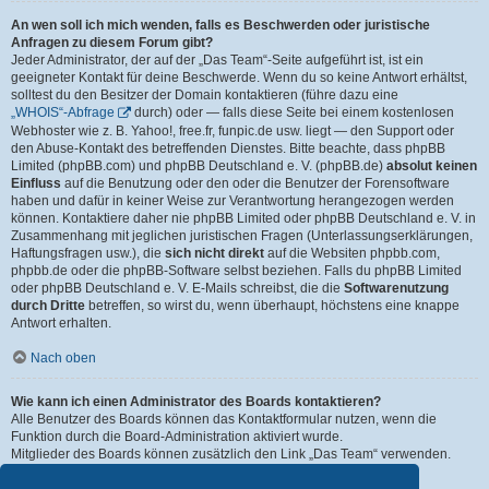
An wen soll ich mich wenden, falls es Beschwerden oder juristische
Anfragen zu diesem Forum gibt?
Jeder Administrator, der auf der „Das Team“-Seite aufgeführt ist, ist ein
geeigneter Kontakt für deine Beschwerde. Wenn du so keine Antwort erhältst,
solltest du den Besitzer der Domain kontaktieren (führe dazu eine
„WHOIS“-Abfrage
durch) oder — falls diese Seite bei einem kostenlosen
Webhoster wie z. B. Yahoo!, free.fr, funpic.de usw. liegt — den Support oder
den Abuse-Kontakt des betreffenden Dienstes. Bitte beachte, dass phpBB
Limited (phpBB.com) und phpBB Deutschland e. V. (phpBB.de)
absolut keinen
Einfluss
auf die Benutzung oder den oder die Benutzer der Forensoftware
haben und dafür in keiner Weise zur Verantwortung herangezogen werden
können. Kontaktiere daher nie phpBB Limited oder phpBB Deutschland e. V. in
Zusammenhang mit jeglichen juristischen Fragen (Unterlassungserklärungen,
Haftungsfragen usw.), die
sich nicht direkt
auf die Websiten phpbb.com,
phpbb.de oder die phpBB-Software selbst beziehen. Falls du phpBB Limited
oder phpBB Deutschland e. V. E-Mails schreibst, die die
Softwarenutzung
durch Dritte
betreffen, so wirst du, wenn überhaupt, höchstens eine knappe
Antwort erhalten.
Nach oben
Wie kann ich einen Administrator des Boards kontaktieren?
Alle Benutzer des Boards können das Kontaktformular nutzen, wenn die
Funktion durch die Board-Administration aktiviert wurde.
Mitglieder des Boards können zusätzlich den Link „Das Team“ verwenden.
Nach oben