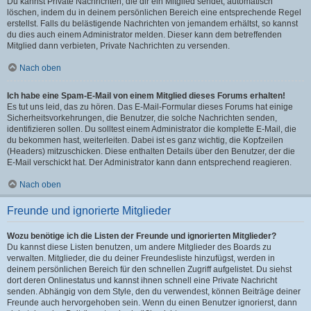
Du kannst Private Nachrichten, die dir ein Mitglied sendet, automatisch
löschen, indem du in deinem persönlichen Bereich eine entsprechende Regel
erstellst. Falls du belästigende Nachrichten von jemandem erhältst, so kannst
du dies auch einem Administrator melden. Dieser kann dem betreffenden
Mitglied dann verbieten, Private Nachrichten zu versenden.
Nach oben
Ich habe eine Spam-E-Mail von einem Mitglied dieses Forums erhalten!
Es tut uns leid, das zu hören. Das E-Mail-Formular dieses Forums hat einige
Sicherheitsvorkehrungen, die Benutzer, die solche Nachrichten senden,
identifizieren sollen. Du solltest einem Administrator die komplette E-Mail, die
du bekommen hast, weiterleiten. Dabei ist es ganz wichtig, die Kopfzeilen
(Headers) mitzuschicken. Diese enthalten Details über den Benutzer, der die
E-Mail verschickt hat. Der Administrator kann dann entsprechend reagieren.
Nach oben
Freunde und ignorierte Mitglieder
Wozu benötige ich die Listen der Freunde und ignorierten Mitglieder?
Du kannst diese Listen benutzen, um andere Mitglieder des Boards zu
verwalten. Mitglieder, die du deiner Freundesliste hinzufügst, werden in
deinem persönlichen Bereich für den schnellen Zugriff aufgelistet. Du siehst
dort deren Onlinestatus und kannst ihnen schnell eine Private Nachricht
senden. Abhängig von dem Style, den du verwendest, können Beiträge deiner
Freunde auch hervorgehoben sein. Wenn du einen Benutzer ignorierst, dann