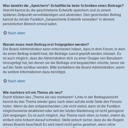
Was bewirkt die „Speichern“-Schaltfläche beim Schreiben eines Beitrags?
Hiermit kannst du die geschriebene Entwürfe speichern und zu einem
späteren Zeitpunkt vervollständigen und absenden. Den gesicherten Beitrag
kannst du mit der Funktion „Gespeicherte Entwürfe verwalten“ in deinem
persönlichen Bereich erneut laden.
Nach oben
Warum muss mein Beitrag erst freigegeben werden?
Die Board-Administration kann entschieden haben, dass in dem Forum, in dem
du einen Beitrag erstellt hast, die Beiträge zuerst geprüft werden müssen. Es
ist auch möglich, dass die Administration dich zu einer Gruppe von Benutzern
hinzugefügt hat, bei denen sie die Beiträge erst begutachten möchte, bevor sie
auf der Seite sichtbar werden. Bitte kontaktiere die Board-Administration, wenn
du weitere Informationen dazu benötigst.
Nach oben
Wie markiere ich ein Thema als neu?
Durch Klicken des „Thema als neu markieren“-Links in der Beitragsansicht
kannst du das Thema wieder ganz nach oben auf die erste Seite des Forums
holen. Wenn du den entsprechenden Link nicht siehst, dann ist die Funktion
möglicherweise deaktiviert oder seit der letzten Markierung ist nicht genügend
Zeit vergangen. Es ist auch möglich, das Thema nach oben zu holen, indem du
einfach eine Antwort darauf schreibst. Stelle jedoch sicher, dass du die Regeln
dieses Boards beachtest! Es wird meist nicht gerne gesehen, wenn ohne