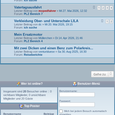
Forum:
ich suche
Vatertagsausfahrt
1
2
3
4
Letzter Beitrag von
mopedfahrer
»
Mi 27. Mai 2026, 12:32
Forum:
PLZ Bereich 7
Verkleidung Ober- und Unterschale LILA
1
2
Letzter Beitrag von
dc
»
Mi 20. Mai 2026, 19:15
Forum:
ich suche
Mein Ersatzmotor
Letzter Beitrag von
Müllerchen
»
Di 14. Apr 2026, 21:46
Forum:
PLZ Bereich 4
Mit zwei Dicken und einen Benz zum Polarkreis...
Letzter Beitrag von
venturiduese
»
Sa 30. Aug 2025, 16:30
Forum:
Reiseberichte
Gehe zu
Wer ist online?
Benutzer-Menü
Benutzername:
Insgesamt sind
20
Besucher online :: 0
sichtbare Mitglieder, 0 unsichtbare
Mitglieder und 20 Gäste
Passwort:
Top Poster
Mich bei jedem Besuch automatisch
Benutzername
Beiträge
anmelden