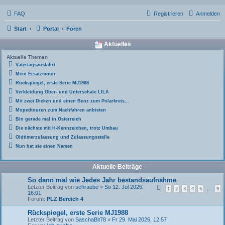
FAQ
Registrieren
Anmelden
Start
Portal
Foren
Aktuelles
Aktuelle Themen
Vatertagsausfahrt
Mein Ersatzmotor
Rückspiegel, erste Serie MJ1988
Verkleidung Ober- und Unterschale LILA
Mit zwei Dicken und einen Benz zum Polarkreis...
Mopedtouren zum Nachfahren anbieten
Bin gerade mal in Österreich
Die nächste mit H-Kennzeichen, trotz Umbau
Oldtimerzulassung und Zulassungsstelle
Nun hat sie einen Namen
Aktuelle Beiträge
So dann mal wie Jedes Jahr bestandsaufnahme
Letzter Beitrag von
schraube
»
So 12. Jul 2026,
1
2
3
4
5
9
…
16:01
Forum:
PLZ Bereich 4
Rückspiegel, erste Serie MJ1988
Letzter Beitrag von
SaschaBit78
»
Fr 29. Mai 2026, 12:57