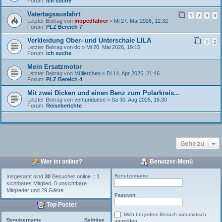
Forum:
ich suche
Vatertagsausfahrt
1
2
3
4
Letzter Beitrag von
mopedfahrer
»
Mi 27. Mai 2026, 12:32
Forum:
PLZ Bereich 7
Verkleidung Ober- und Unterschale LILA
1
2
Letzter Beitrag von
dc
»
Mi 20. Mai 2026, 19:15
Forum:
ich suche
Mein Ersatzmotor
Letzter Beitrag von
Müllerchen
»
Di 14. Apr 2026, 21:46
Forum:
PLZ Bereich 4
Mit zwei Dicken und einen Benz zum Polarkreis...
Letzter Beitrag von
venturiduese
»
Sa 30. Aug 2025, 16:30
Forum:
Reiseberichte
Gehe zu
Wer ist online?
Benutzer-Menü
Benutzername:
Insgesamt sind
30
Besucher online :: 1
sichtbares Mitglied, 0 unsichtbare
Mitglieder und 29 Gäste
Passwort:
Top Poster
Mich bei jedem Besuch automatisch
Benutzername
Beiträge
anmelden