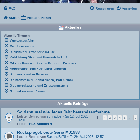
FAQ
Registrieren
Anmelden
Start
Portal
Foren
Aktuelles
Aktuelle Themen
Vatertagsausfahrt
Mein Ersatzmotor
Rückspiegel, erste Serie MJ1988
Verkleidung Ober- und Unterschale LILA
Mit zwei Dicken und einen Benz zum Polarkreis...
Mopedtouren zum Nachfahren anbieten
Bin gerade mal in Österreich
Die nächste mit H-Kennzeichen, trotz Umbau
Oldtimerzulassung und Zulassungsstelle
Nun hat sie einen Namen
Aktuelle Beiträge
So dann mal wie Jedes Jahr bestandsaufnahme
Letzter Beitrag von
schraube
»
So 12. Jul 2026,
1
2
3
4
5
9
…
16:01
Forum:
PLZ Bereich 4
Rückspiegel, erste Serie MJ1988
Letzter Beitrag von
SaschaBit78
»
Fr 29. Mai 2026, 12:57