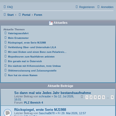
FAQ
Registrieren
Anmelden
Start
Portal
Foren
Aktuelles
Aktuelle Themen
Vatertagsausfahrt
Mein Ersatzmotor
Rückspiegel, erste Serie MJ1988
Verkleidung Ober- und Unterschale LILA
Mit zwei Dicken und einen Benz zum Polarkreis...
Mopedtouren zum Nachfahren anbieten
Bin gerade mal in Österreich
Die nächste mit H-Kennzeichen, trotz Umbau
Oldtimerzulassung und Zulassungsstelle
Nun hat sie einen Namen
Aktuelle Beiträge
So dann mal wie Jedes Jahr bestandsaufnahme
Letzter Beitrag von
schraube
»
So 12. Jul 2026,
1
2
3
4
5
9
…
16:01
Forum:
PLZ Bereich 4
Rückspiegel, erste Serie MJ1988
Letzter Beitrag von
SaschaBit78
»
Fr 29. Mai 2026, 12:57