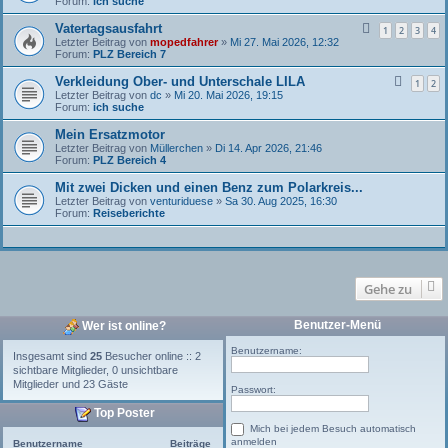
Forum:
ich suche
Vatertagsausfahrt
1
2
3
4
Letzter Beitrag von
mopedfahrer
»
Mi 27. Mai 2026, 12:32
Forum:
PLZ Bereich 7
Verkleidung Ober- und Unterschale LILA
1
2
Letzter Beitrag von
dc
»
Mi 20. Mai 2026, 19:15
Forum:
ich suche
Mein Ersatzmotor
Letzter Beitrag von
Müllerchen
»
Di 14. Apr 2026, 21:46
Forum:
PLZ Bereich 4
Mit zwei Dicken und einen Benz zum Polarkreis...
Letzter Beitrag von
venturiduese
»
Sa 30. Aug 2025, 16:30
Forum:
Reiseberichte
Gehe zu
Benutzer-Menü
Wer ist online?
Benutzername:
Insgesamt sind
25
Besucher online :: 2
sichtbare Mitglieder, 0 unsichtbare
Mitglieder und 23 Gäste
Passwort:
Top Poster
Mich bei jedem Besuch automatisch
anmelden
Benutzername
Beiträge