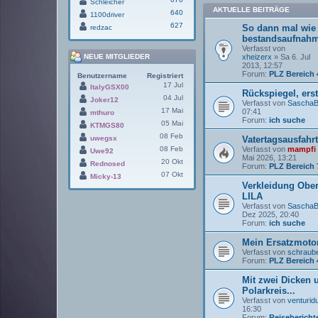
Schleicher
AKTUELLE BEITRÄGE
640
1100driver
627
So dann mal wie
redzac
bestandsaufnah
Verfasst von
NEUE MITGLIEDER
xheizerx
» Sa 6. Jul
2013, 12:57
Forum:
PLZ Bereich 
Benutzername
Registriert
17 Jul
ItalyGSX00
Rückspiegel, ers
04 Jul
Joker12
Verfasst von
SaschaB
17 Mai
07:41
mthuro
Forum:
ich suche
05 Mai
KTMGS80
08 Feb
uwegsx
Vatertagsausfahrt
08 Feb
Verfasst von
mampfi
Uwe92
Mai 2026, 13:21
20 Okt
Rednosed
Forum:
PLZ Bereich 
07 Okt
Micky-13
Verkleidung Ober
LILA
Verfasst von
SaschaB
Dez 2025, 20:40
Forum:
ich suche
Mein Ersatzmoto
Verfasst von
schraub
Forum:
PLZ Bereich 
Mit zwei Dicken
Polarkreis...
Verfasst von
venturid
16:30
Forum:
Reisebericht