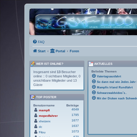
FAQ
Start
Portal
Foren
WER IST ONLINE?
AKTUELLES
Beliebte Themen
Insgesamt sind
13
Besucher
online :: 0 sichtbare Mitglieder, 0
Vatertagsausfahrt
unsichtbare Mitglieder und 13
So dann mal wie Jedes Jahr
Gäste
Mampfis Irland Rundfahrt
Schwarzwaldvideo´s..
TOP POSTER
Mit der Dicken nach Schwed
Benutzername
Beiträge
4049
mampfi
1795
mopedfahrer
1677
xheizerx
1637
dc
1073
Filou
670