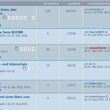
ANTWORTEN
ZUGRIFFE
LETZTER BEITRA
N
 Jedes Jahr
von
schraube
134
847541
e
So 12. Jul 2026, 16:0
me
u
1
2
3
4
5
9
e
…
s
t
4
e
r
te Serie MJ1988
von
SaschaBit78
B
6
17549
e
Fr 29. Mai 2026, 12:5
it78
» Do 26. Mär 2026,
e
u
i
e
t
s
r
t
a
von
mopedfahrer
1
2
3
4
49
71198
e
g
Mi 27. Mai 2026, 12:3
» Do 7.
r
B
7
e
i
N
- und Unterschale
von
dc
t
15
39139
e
Mi 20. Mai 2026, 19:1
r
1
2
u
a
it78
» Do 18.
e
g
s
t
e
N
r
von
Müllerchen
r
4
14322
e
Di 14. Apr 2026, 21:4
e
» Sa 11. Apr 2026, 19:01
B
u
4
e
e
i
s
t
 und einen Benz zum
von
venturiduese
0
20130
t
r
Sa 30. Aug 2025, 16:
e
a
uese
» Sa 30. Aug 2025,
r
g
B
e
e