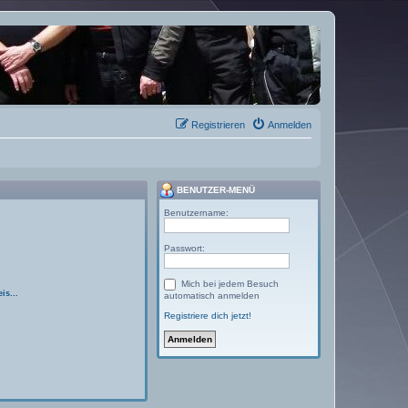
Registrieren
Anmelden
BENUTZER-MENÜ
Benutzername:
Passwort:
Mich bei jedem Besuch
is...
automatisch anmelden
Registriere dich jetzt!