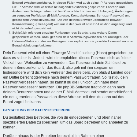
Entwurf zwischenspeicherst. In diesen Fällen wird auch deine IP-Adresse gespeichert.
Die IP-Adresse wird weiterhin bei folgenden Aktionen gespeichert: Löschen und
Ändern von Beiträgen (dazu zählen Private Nachrichten und Umfragen), Änderungen
an zentralen Profildaten (E-Mail-Adresse, Kontoaktivierung, Benutzer-Passwort) und
gescheiterte Anmeldeversuche. Die von deinem Browser übermittelte Browser-
Kennzeichnung (User Agent) wird nur in der „Wer ist online?“-Funktion angezeigt und
nicht dauerhaft gespeichert.
Schließlich erfordern einzelne Funktionen des Boards, dass weitere Daten
gespeichert werden. Dazu gehören dein Abstimmungsverhalten bei Umfragen, der
Gelesen-Status von deinen Beiträgen oder explizit von dir gesetzte Lesezeichen oder
Benachrichtigungsfunktionen.
Dein Passwort wird mit einer Einwege-Verschlüsselung (Hash) gespeichert, so
dass es sicher ist. Jedoch wird dir empfohlen, dieses Passwort nicht auf einer
Vielzahl von Webseiten zu verwenden. Das Passwort ist dein Schlüssel zu
deinem Benutzerkonto für das Board, also geh mit ihm sorgsam um.
Insbesondere wird dich kein Vertreter des Betreibers, von phpBB Limited oder
ein Dritter berechtigterweise nach deinem Passwort fragen. Solltest du dein
Passwort vergessen haben, so kannst du die Funktion „Ich habe mein
Passwort vergessen“ benutzen. Die phpBB-Software fragt dich dann nach
deinem Benutzernamen und deiner E-Mail-Adresse und sendet anschließend
ein neu generiertes Passwort an diese Adresse, mit dem du dann auf das
Board zugreifen kannst.
GESTATTUNG DER DATENSPEICHERUNG
Du gestattest dem Betreiber, die von dir eingegebenen und oben näher
spezifizierten Daten zu speichern, um das Board betreiben und anbieten zu
können.
Darüber hinaus ist der Betreiber berechtigt, im Rahmen einer