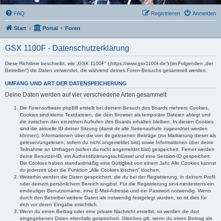
FAQ
Registrieren
Anmelden
Start
Portal
Foren
GSX 1100F - Datenschutzerklärung
Diese Richtlinie beschreibt, wie „GSX 1100F“ („https://www.gsx1100f.de“) (im Folgenden „der
Betreiber“) die Daten verwendet, die während deines Foren-Besuchs gesammelt werden.
UMFANG UND ART DER DATENSPEICHERUNG
Deine Daten werden auf vier verschiedene Arten gesammelt:
Die Forensoftware phpBB erstellt bei deinem Besuch des Boards mehrere Cookies.
Cookies sind kleine Textdateien, die dein Browser als temporäre Dateien ablegt und
die zwischen den einzelnen Aufrufen des Boards erhalten bleiben. In diesen Cookies
sind die aktuelle ID deiner Sitzung (damit dir alle Seitenaufrufe zugeordnet werden
können), Informationen über die von dir gelesenen Beiträge (zur Markierung dieser als
gelesen/ungelesen; sofern du nicht angemeldet bist) sowie Informationen über deine
Teilnahme an Umfragen (sofern du nicht angemeldet bist) gespeichert. Ferner werden
deine Benutzer-ID, ein Authentifizierungsschlüssel und eine Session-ID gespeichert.
Die Cookies haben standardmäßig eine Gültigkeit von einem Jahr. Alle Cookies kannst
du jederzeit über die Funktion „Alle Cookies löschen“ löschen.
Weiterhin werden die Daten gespeichert, die du bei der Registrierung, in deinem Profil
oder deinem persönlichem Bereich angibst. Für die Registrierung sind mindestens ein
eindeutiger Benutzername, eine E-Mail-Adresse und ein Passwort notwendig. Wenn
durch den Betreiber weitere Daten als notwendig festgelegt wurden, so ist dies für
dich vor deren Eingabe ersichtlich.
Wenn du einen Beitrag oder eine private Nachricht erstellst, so werden die dort
eingegebenen Daten ebenfalls gespeichert. Gleiches gilt, wenn du einen Beitrag als