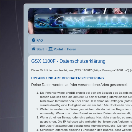
FAQ
Start
Portal
Foren
GSX 1100F - Datenschutzerklärung
Diese Richtlinie beschreibt, wie „GSX 1100F“ („https://www.gsx1100f.de“
UMFANG UND ART DER DATENSPEICHERUNG
Deine Daten werden auf vier verschiedene Arten gesammelt:
Die Forensoftware phpBB erstellt bei deinem Besuch des Boards meh
diesen Cookies sind die aktuelle ID deiner Sitzung (damit dir alle
bist) sowie Informationen über deine Teilnahme an Umfragen (sofer
standardmäßig eine Gültigkeit von einem Jahr. Alle Cookies kannst d
Weiterhin werden die Daten gespeichert, die du bei der Registrieru
notwendig. Wenn durch den Betreiber weitere Daten als notwendig fe
Wenn du einen Beitrag oder eine private Nachricht erstellst, so we
gespeichert. Die IP-Adresse wird weiterhin bei folgenden Aktionen
Benutzer-Passwort) und gescheiterte Anmeldeversuche. Die von dein
Schließlich erfordern einzelne Funktionen des Boards, dass weite