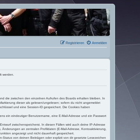
Registrieren
Anmelden
lt werden.
und die zwischen den einzelnen Aufrufen des Boards erhalten bleiben. In
r Markierung dieser als gelesen/ungelesen; sofern du nicht angemeldet
sschlüssel und eine Session-ID gespeichert. Die Cookies haben
estens ein eindeutiger Benutzername, eine E-Mail-Adresse und ein Passwort
 Entwurf zwischenspeicherst. In diesen Fällen wird auch deine IP-Adresse
, Änderungen an zentralen Profildaten (E-Mail-Adresse, Kontoaktivierung,
unktion angezeigt und nicht dauerhaft gespeichert.
-Status von deinen Beiträgen oder explizit von dir gesetzte Lesezeichen