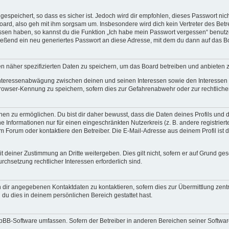
espeichert, so dass es sicher ist. Jedoch wird dir empfohlen, dieses Passwort ni
ard, also geh mit ihm sorgsam um. Insbesondere wird dich kein Vertreter des Betre
essen haben, so kannst du die Funktion „Ich habe mein Passwort vergessen“ benut
ßend ein neu generiertes Passwort an diese Adresse, mit dem du dann auf das Bo
en näher spezifizierten Daten zu speichern, um das Board betreiben und anbieten 
 Interessenabwägung zwischen deinen und seinen Interessen sowie den Interessen D
rowser-Kennung zu speichern, sofern dies zur Gefahrenabwehr oder zur rechtlichen
 zu ermöglichen. Du bist dir daher bewusst, dass die Daten deines Profils und die 
e Informationen nur für einen eingeschränkten Nutzerkreis (z. B. andere registriert
Forum oder kontaktiere den Betreiber. Die E-Mail-Adresse aus deinem Profil ist d
 deiner Zustimmung an Dritte weitergeben. Dies gilt nicht, sofern er auf Grund ge
urchsetzung rechtlicher Interessen erforderlich sind.
 dir angegebenen Kontaktdaten zu kontaktieren, sofern dies zur Übermittlung zentra
 du dies in deinem persönlichen Bereich gestattet hast.
phpBB-Software umfassen. Sofern der Betreiber in anderen Bereichen seiner Softwa