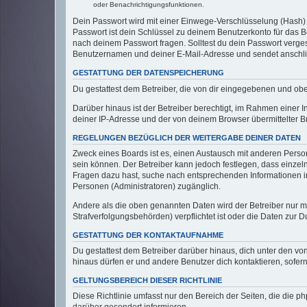
oder Benachrichtigungsfunktionen.
Dein Passwort wird mit einer Einwege-Verschlüsselung (Hash) g
Passwort ist dein Schlüssel zu deinem Benutzerkonto für das Bo
nach deinem Passwort fragen. Solltest du dein Passwort verg
Benutzernamen und deiner E-Mail-Adresse und sendet anschlie
GESTATTUNG DER DATENSPEICHERUNG
Du gestattest dem Betreiber, die von dir eingegebenen und ob
Darüber hinaus ist der Betreiber berechtigt, im Rahmen einer
deiner IP-Adresse und der von deinem Browser übermittelter B
REGELUNGEN BEZÜGLICH DER WEITERGABE DEINER DATEN
Zweck eines Boards ist es, einen Austausch mit anderen Personen
sein können. Der Betreiber kann jedoch festlegen, dass einzeln
Fragen dazu hast, suche nach entsprechenden Informationen im 
Personen (Administratoren) zugänglich.
Andere als die oben genannten Daten wird der Betreiber nur mit
Strafverfolgungsbehörden) verpflichtet ist oder die Daten zur D
GESTATTUNG DER KONTAKTAUFNAHME
Du gestattest dem Betreiber darüber hinaus, dich unter den von
hinaus dürfen er und andere Benutzer dich kontaktieren, sofern
GELTUNGSBEREICH DIESER RICHTLINIE
Diese Richtlinie umfasst nur den Bereich der Seiten, die die 