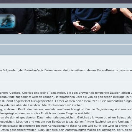
) (im Folgenden „der Betreiber“) die Daten verwendet, die während deines Foren-Besuchs gesamme
rere Cookies. Cookies sind kleine Textdateien, die dein Browser als temporäre Dateien ablegt 
 Seitenaufrufe zugeordnet werden können), Informationen über die von dir gelesenen Beiträge (zu
n du nicht angemeldet bist) gespeichert. Ferner werden deine Benutzer-ID, ein Authentifizierung
u jederzeit über die Funktion „Alle Cookies löschen“ löschen.
ng, in deinem Profil oder deinem persönlichem Bereich angibst. Für die Registrierung sind mind
stgelegt wurden, so ist dies für dich vor deren Eingabe ersichtlich.
rden die dort eingegebenen Daten ebenfalls gespeichert. Gleiches gilt, wenn du einen Beitrag als
 gespeichert: Löschen und Ändern von Beiträgen (dazu zählen Private Nachrichten und Umfragen)
em Browser übermittelte Browser-Kennzeichnung (User Agent) wird nur in der „Wer ist online?“-F
re Daten gespeichert werden. Dazu gehören dein Abstimmungsverhalten bei Umfragen, der Gelesen