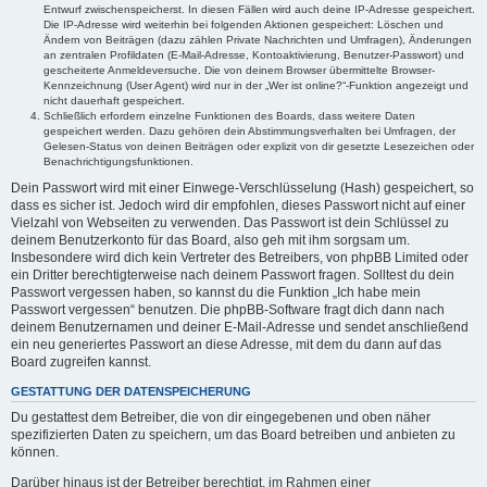
Entwurf zwischenspeicherst. In diesen Fällen wird auch deine IP-Adresse gespeichert.
Die IP-Adresse wird weiterhin bei folgenden Aktionen gespeichert: Löschen und
Ändern von Beiträgen (dazu zählen Private Nachrichten und Umfragen), Änderungen
an zentralen Profildaten (E-Mail-Adresse, Kontoaktivierung, Benutzer-Passwort) und
gescheiterte Anmeldeversuche. Die von deinem Browser übermittelte Browser-
Kennzeichnung (User Agent) wird nur in der „Wer ist online?“-Funktion angezeigt und
nicht dauerhaft gespeichert.
Schließlich erfordern einzelne Funktionen des Boards, dass weitere Daten
gespeichert werden. Dazu gehören dein Abstimmungsverhalten bei Umfragen, der
Gelesen-Status von deinen Beiträgen oder explizit von dir gesetzte Lesezeichen oder
Benachrichtigungsfunktionen.
Dein Passwort wird mit einer Einwege-Verschlüsselung (Hash) gespeichert, so
dass es sicher ist. Jedoch wird dir empfohlen, dieses Passwort nicht auf einer
Vielzahl von Webseiten zu verwenden. Das Passwort ist dein Schlüssel zu
deinem Benutzerkonto für das Board, also geh mit ihm sorgsam um.
Insbesondere wird dich kein Vertreter des Betreibers, von phpBB Limited oder
ein Dritter berechtigterweise nach deinem Passwort fragen. Solltest du dein
Passwort vergessen haben, so kannst du die Funktion „Ich habe mein
Passwort vergessen“ benutzen. Die phpBB-Software fragt dich dann nach
deinem Benutzernamen und deiner E-Mail-Adresse und sendet anschließend
ein neu generiertes Passwort an diese Adresse, mit dem du dann auf das
Board zugreifen kannst.
GESTATTUNG DER DATENSPEICHERUNG
Du gestattest dem Betreiber, die von dir eingegebenen und oben näher
spezifizierten Daten zu speichern, um das Board betreiben und anbieten zu
können.
Darüber hinaus ist der Betreiber berechtigt, im Rahmen einer