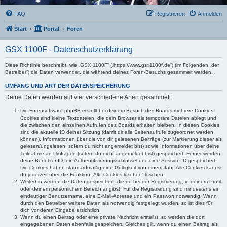
FAQ
Registrieren
Anmelden
Start
Portal
Foren
GSX 1100F - Datenschutzerklärung
Diese Richtlinie beschreibt, wie „GSX 1100F“ („https://www.gsx1100f.de“) (im Folgenden „der
Betreiber“) die Daten verwendet, die während deines Foren-Besuchs gesammelt werden.
UMFANG UND ART DER DATENSPEICHERUNG
Deine Daten werden auf vier verschiedene Arten gesammelt:
Die Forensoftware phpBB erstellt bei deinem Besuch des Boards mehrere Cookies.
Cookies sind kleine Textdateien, die dein Browser als temporäre Dateien ablegt und
die zwischen den einzelnen Aufrufen des Boards erhalten bleiben. In diesen Cookies
sind die aktuelle ID deiner Sitzung (damit dir alle Seitenaufrufe zugeordnet werden
können), Informationen über die von dir gelesenen Beiträge (zur Markierung dieser als
gelesen/ungelesen; sofern du nicht angemeldet bist) sowie Informationen über deine
Teilnahme an Umfragen (sofern du nicht angemeldet bist) gespeichert. Ferner werden
deine Benutzer-ID, ein Authentifizierungsschlüssel und eine Session-ID gespeichert.
Die Cookies haben standardmäßig eine Gültigkeit von einem Jahr. Alle Cookies kannst
du jederzeit über die Funktion „Alle Cookies löschen“ löschen.
Weiterhin werden die Daten gespeichert, die du bei der Registrierung, in deinem Profil
oder deinem persönlichem Bereich angibst. Für die Registrierung sind mindestens ein
eindeutiger Benutzername, eine E-Mail-Adresse und ein Passwort notwendig. Wenn
durch den Betreiber weitere Daten als notwendig festgelegt wurden, so ist dies für
dich vor deren Eingabe ersichtlich.
Wenn du einen Beitrag oder eine private Nachricht erstellst, so werden die dort
eingegebenen Daten ebenfalls gespeichert. Gleiches gilt, wenn du einen Beitrag als