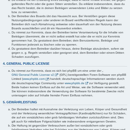
geltendes Recht oder die guten Sitten verstoßen. Du erklärst insbesondere, dass du
das Recht besitzt, die in deinen Beiträgen verwendeten Links und Bilder zu setzen
bzw. zu verwenden.
Der Betreiber des Boards übt das Hausrecht aus. Bei Verstößen gegen diese
Nutzungsbedingungen oder anderer im Board veröffentlichten Regeln kann der
Betreiber dich nach Abmahnung zeitweise oder dauerhaft von der Nutzung dieses
Boards ausschließen und dir ein Hausverbot erteilen.
Du nimmst zur Kenntnis, dass der Betreiber keine Verantwortung für die Inhalte von
Beiträgen übernimmt, die er nicht selbst erstellt hat oder die er nicht zur Kenntnis
genommen hat. Du gestattest dem Betreiber, dein Benutzerkonto, Beiträge und
Funktionen jederzeit zu löschen oder zu sperren.
Du gestattest dem Betreiber darüber hinaus, deine Beiträge abzuändern, sofern sie
gegen o. g. Regeln verstoßen oder geeignet sind, dem Betreiber oder einem Dritten
Schaden zuzufügen.
4. GENERAL PUBLIC LICENSE
Du nimmst zur Kenntnis, dass es sich bei phpBB um eine unter der „
GNU General Public License v2
“ (GPL) bereitgestellten Foren-Software von phpBB
Limited (
www.phpbb.com
) handelt; deutschsprachige Informationen werden durch
die deutschsprachige Community unter
www.phpbb.de
zur Verfügung gestellt.
Beide haben keinen Einfluss auf die Art und Weise, wie die Software verwendet wird.
Sie können insbesondere die Verwendung der Software für bestimmte Zwecke nicht
untersagen oder auf Inhalte fremder Foren Einfluss nehmen.
5. GEWÄHRLEISTUNG
Der Betreiber haftet mit Ausnahme der Verletzung von Leben, Körper und Gesundheit
und der Verletzung wesentlicher Vertragspflichten (Kardinalpflichten) nur für Schäden,
die auf ein vorsätzliches oder grob fahrlässiges Verhalten zurückzuführen sind. Dies
gilt auch für mittelbare Folgeschäden wie insbesondere entgangenen Gewinn.
Die Haftung ist gegenüber Verbrauchern außer bei vorsätzlichem oder grob
fahrlässigem Verhalten oder bei Schäden aus der Verletzung von Leben, Körper und