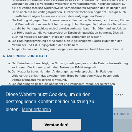
Gesundheit und der Verletzung wesentlicher Vertragspflichten (Kardinalpflichten) auf
die bei Vertragsschluss typischerweise vorhersehbaren Schäden und im übrigen der
Höhe nach auf die vertragstypischen Durchschnittsschäden begrenzt. Dies gilt auch
für mittelbare Folgeschäden wie insbesondere entgangenen Gewinn.
Die Haftung ist gegenüber Unternehmern außer bei der Verletzung von Leben, Körper
und Gesundheit oder vorsätzlichem oder grob fahrlässigem Verhalten des Betreibers
auf die bei Vertragsschluss typischerweise vorhersehbaren Schäden und im Übrigen
der Höhe nach auf die vertragstypischen Durchschnittsschäden begrenzt. Dies gilt
auch für mittelbare Schäden, insbesondere entgangenen Gewinn.
Die Haftungsbegrenzung der Absätze a bis c gilt sinngemäß auch zugunsten der
Mitarbeiter und Erfüllungsgehilfen des Betreibers.
Ansprüche für eine Haftung aus zwingendem nationalem Recht bleiben unberührt.
6. ÄNDERUNGSVORBEHALT
Der Betreiber ist berechtigt, die Nutzungsbedingungen und die Datenschutzerklärung
zu ändern. Die Änderung wird dem Nutzer per E-Mail mitgeteilt.
Der Nutzer ist berechtigt, den Änderungen zu widersprechen. Im Falle des
Widerspruchs erlischt das zwischen dem Betreiber und dem Nutzer bestehende
Vertragsverhältnis mit sofortiger Wirkung.
Die Änderungen gelten als anerkannt und verbindlich, wenn der Nutzer den
Änderungen zugestimmt hat.
Diese Website nutzt Cookies, um dir den
Informationen über den Umgang mit deinen persönlichen Daten sind in der
Datenschutzerklärung enthalten.
bestmöglichen Komfort bei der Nutzung zu
bieten.
Mehr erfahren
Start
Portal
Foren
Alle Zeiten sind
UTC+02:00
Verstanden!
Powered by
phpBB
® Forum Software © phpBB Limited
Deutsche Übersetzung durch
phpBB.de