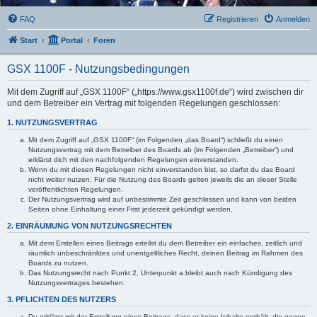
FAQ
Registrieren
Anmelden
Start
Portal
Foren
GSX 1100F - Nutzungsbedingungen
Mit dem Zugriff auf „GSX 1100F“ („https://www.gsx1100f.de“) wird zwischen dir
und dem Betreiber ein Vertrag mit folgenden Regelungen geschlossen:
1. NUTZUNGSVERTRAG
Mit dem Zugriff auf „GSX 1100F“ (im Folgenden „das Board“) schließt du einen
Nutzungsvertrag mit dem Betreiber des Boards ab (im Folgenden „Betreiber“) und
erklärst dich mit den nachfolgenden Regelungen einverstanden.
Wenn du mit diesen Regelungen nicht einverstanden bist, so darfst du das Board
nicht weiter nutzen. Für die Nutzung des Boards gelten jeweils die an dieser Stelle
veröffentlichten Regelungen.
Der Nutzungsvertrag wird auf unbestimmte Zeit geschlossen und kann von beiden
Seiten ohne Einhaltung einer Frist jederzeit gekündigt werden.
2. EINRÄUMUNG VON NUTZUNGSRECHTEN
Mit dem Erstellen eines Beitrags erteilst du dem Betreiber ein einfaches, zeitlich und
räumlich unbeschränktes und unentgeltliches Recht, deinen Beitrag im Rahmen des
Boards zu nutzen.
Das Nutzungsrecht nach Punkt 2, Unterpunkt a bleibt auch nach Kündigung des
Nutzungsvertrages bestehen.
3. PFLICHTEN DES NUTZERS
Du erklärst mit der Erstellung eines Beitrags, dass er keine Inhalte enthält, die gegen