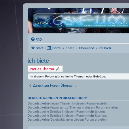
FAQ
Start
Portal
Foren
Flohmarkt
ich biete
ich biete
Neues Thema
In diesem Forum gibt es keine Themen oder Beiträge.
Zurück zur Foren-Übersicht
BERECHTIGUNGEN IN DIESEM FORUM
Du darfst
keine
neuen Themen in diesem Forum erstellen.
Du darfst
keine
Antworten zu Themen in diesem Forum erstellen.
Du darfst deine Beiträge in diesem Forum
nicht
ändern.
Du darfst deine Beiträge in diesem Forum
nicht
löschen.
Du darfst
keine
Dateianhänge in diesem Forum erstellen.