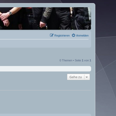
Registrieren
Anmelden
0 Themen • Seite
1
von
1
Gehe zu