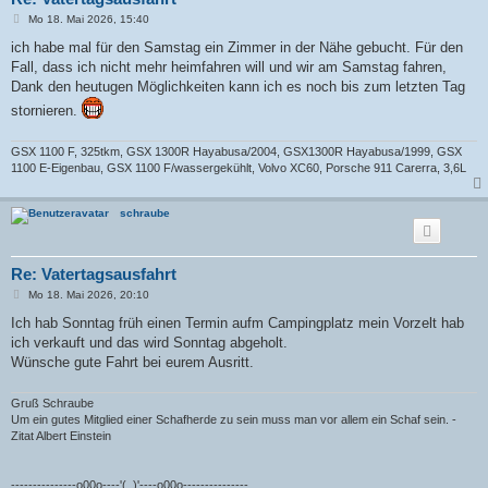
B
Mo 18. Mai 2026, 15:40
e
i
ich habe mal für den Samstag ein Zimmer in der Nähe gebucht. Für den
t
Fall, dass ich nicht mehr heimfahren will und wir am Samstag fahren,
r
a
Dank den heutugen Möglichkeiten kann ich es noch bis zum letzten Tag
g
stornieren.
GSX 1100 F, 325tkm, GSX 1300R Hayabusa/2004, GSX1300R Hayabusa/1999, GSX
1100 E-Eigenbau, GSX 1100 F/wassergekühlt, Volvo XC60, Porsche 911 Carerra, 3,6L
schraube
Re: Vatertagsausfahrt
B
Mo 18. Mai 2026, 20:10
e
i
Ich hab Sonntag früh einen Termin aufm Campingplatz mein Vorzelt hab
t
ich verkauft und das wird Sonntag abgeholt.
r
a
Wünsche gute Fahrt bei eurem Ausritt.
g
Gruß Schraube
Um ein gutes Mitglied einer Schafherde zu sein muss man vor allem ein Schaf sein. -
Zitat Albert Einstein
---------------o00o----'(_)'----o00o---------------