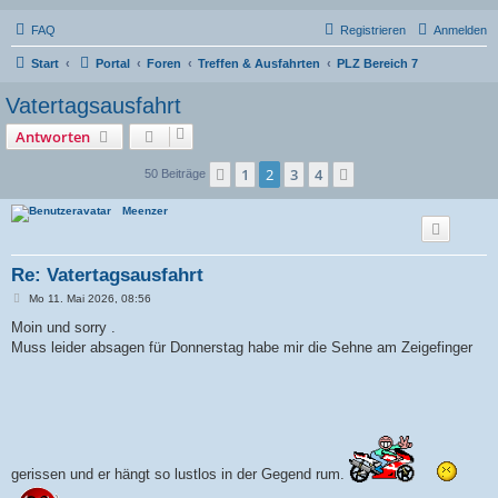
FAQ
Registrieren
Anmelden
Start
Portal
Foren
Treffen & Ausfahrten
PLZ Bereich 7
Vatertagsausfahrt
Antworten
1
2
3
4
Vorherige
Nächste
50 Beiträge
Meenzer
Re: Vatertagsausfahrt
B
Mo 11. Mai 2026, 08:56
e
i
Moin und sorry .
t
Muss leider absagen für Donnerstag habe mir die Sehne am Zeigefinger
r
a
g
gerissen und er hängt so lustlos in der Gegend rum.