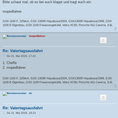
Bitte schaut mal, ob es bei euch klappt und tragt euch ein.
mopedfahrer
GSX 1100 F, 325tkm, GSX 1300R Hayabusa/2004, GSX1300R Hayabusa/1999, GSX
1100 E-Eigenbau, GSX 1100 F/wassergekühlt, Volvo XC60, Porsche 911 Carerra, 3,6L
mopedfahrer
Re: Vatertagsausfahrt
B
Do 21. Mai 2026, 17:41
e
i
1. Cheffe
t
2. mopedfahrer
r
a
g
GSX 1100 F, 325tkm, GSX 1300R Hayabusa/2004, GSX1300R Hayabusa/1999, GSX
1100 E-Eigenbau, GSX 1100 F/wassergekühlt, Volvo XC60, Porsche 911 Carerra, 3,6L
dc
Re: Vatertagsausfahrt
B
Do 21. Mai 2026, 18:12
e