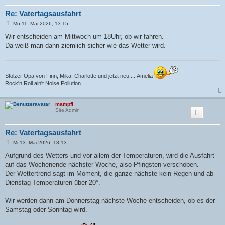
Re: Vatertagsausfahrt
B
Mo 11. Mai 2026, 13:15
e
i
Wir entscheiden am Mittwoch um 18Uhr, ob wir fahren.
t
Da weiß man dann ziemlich sicher wie das Wetter wird.
r
a
g
Stolzer Opa von Finn, Mika, Charlotte und jetzt neu ....Amelia
Rock'n Roll ain't Noise Pollution.....
mampfi
Site Admin
Re: Vatertagsausfahrt
B
Mi 13. Mai 2026, 18:13
e
i
Aufgrund des Wetters und vor allem der Temperaturen, wird die Ausfahrt
t
auf das Wochenende nächster Woche, also Pfingsten verschoben.
r
a
Der Wettertrend sagt im Moment, die ganze nächste kein Regen und ab
g
Dienstag Temperaturen über 20°.
Wir werden dann am Donnerstag nächste Woche entscheiden, ob es der
Samstag oder Sonntag wird.