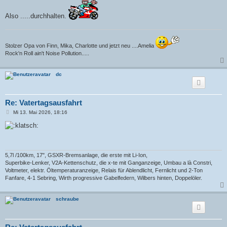
Also .....durchhalten.
Stolzer Opa von Finn, Mika, Charlotte und jetzt neu ....Amelia
Rock'n Roll ain't Noise Pollution.....
dc
Re: Vatertagsausfahrt
B
Mi 13. Mai 2026, 18:16
e
i
t
r
a
g
5,7l /100km, 17", GSXR-Bremsanlage, die erste mit Li-Ion,
Superbike-Lenker, V2A-Kettenschutz, die x-te mit Ganganzeige, Umbau a là Constri,
Voltmeter, elektr. Öltemperaturanzeige, Relais für Ablendlicht, Fernlicht und 2-Ton
Fanfare, 4-1 Sebring, Wirth progressive Gabelfedern, Wilbers hinten, Doppelöler.
schraube