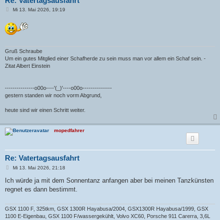
Re: Vatertagsausfahrt
B
Mi 13. Mai 2026, 19:19
e
i
t
r
a
g
Gruß Schraube
Um ein gutes Mitglied einer Schafherde zu sein muss man vor allem ein Schaf sein. -
Zitat Albert Einstein
---------------o00o----'(_)'----o00o---------------
gestern standen wir noch vorm Abgrund,
heute sind wir einen Schritt weiter.
mopedfahrer
Re: Vatertagsausfahrt
B
Mi 13. Mai 2026, 21:18
e
i
Ich würde ja mit dem Sonnentanz anfangen aber bei meinen Tanzkünsten
t
regnet es dann bestimmt.
r
a
g
GSX 1100 F, 325tkm, GSX 1300R Hayabusa/2004, GSX1300R Hayabusa/1999, GSX
1100 E-Eigenbau, GSX 1100 F/wassergekühlt, Volvo XC60, Porsche 911 Carerra, 3,6L