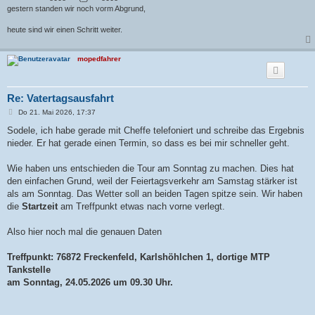
gestern standen wir noch vorm Abgrund,
heute sind wir einen Schritt weiter.
mopedfahrer
Re: Vatertagsausfahrt
B
Do 21. Mai 2026, 17:37
e
i
Sodele, ich habe gerade mit Cheffe telefoniert und schreibe das Ergebnis
t
nieder. Er hat gerade einen Termin, so dass es bei mir schneller geht.
r
a
g
Wie haben uns entschieden die Tour am Sonntag zu machen. Dies hat
den einfachen Grund, weil der Feiertagsverkehr am Samstag stärker ist
als am Sonntag. Das Wetter soll an beiden Tagen spitze sein. Wir haben
die
Startzeit
am Treffpunkt etwas nach vorne verlegt.
Also hier noch mal die genauen Daten
Treffpunkt: 76872 Freckenfeld, Karlshöhlchen 1, dortige MTP
Tankstelle
am Sonntag, 24.05.2026 um 09.30 Uhr.