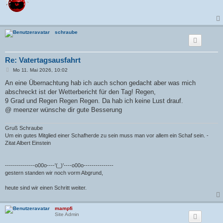
schraube
Re: Vatertagsausfahrt
B
Mo 11. Mai 2026, 10:02
e
i
An eine Übernachtung hab ich auch schon gedacht aber was mich
t
abschreckt ist der Wetterbericht für den Tag! Regen,
r
a
9 Grad und Regen Regen Regen. Da hab ich keine Lust drauf.
g
@ meenzer wünsche dir gute Besserung
Gruß Schraube
Um ein gutes Mitglied einer Schafherde zu sein muss man vor allem ein Schaf sein. -
Zitat Albert Einstein
---------------o00o----'(_)'----o00o---------------
gestern standen wir noch vorm Abgrund,
heute sind wir einen Schritt weiter.
mampfi
Site Admin