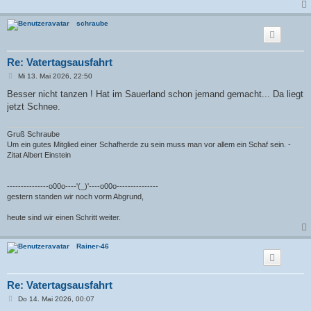
schraube
Re: Vatertagsausfahrt
B
Mi 13. Mai 2026, 22:50
e
i
Besser nicht tanzen ! Hat im Sauerland schon jemand gemacht... Da liegt
t
jetzt Schnee.
r
a
g
Gruß Schraube
Um ein gutes Mitglied einer Schafherde zu sein muss man vor allem ein Schaf sein. -
Zitat Albert Einstein
---------------o00o----'(_)'----o00o---------------
gestern standen wir noch vorm Abgrund,
heute sind wir einen Schritt weiter.
Rainer-46
Re: Vatertagsausfahrt
B
Do 14. Mai 2026, 00:07
e