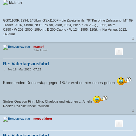
i
t
r
a
g
GSX1100F, 1994, 145tkm, GSX1100F - die Zweite in lila, 79TKm ohne Zulassung, MT 09
Tracer, 2016, 41tkm, NSU Fox 98, 2tkm, 1954, Puch X 30 2 Gg., 1985, 0tkm
C280 - W 202, 2000, 199tkm, E 200 Cabrio - W 124, 1995, 120tkm, Kia Venga, 2012,
146 tkm
mampfi
Site Admin
Re: Vatertagsausfahrt
B
Mo 18. Mai 2026, 07:21
e
i
t
Kommenden Donnerstag gegen 18Uhr wird es hier neues geben.
r
a
g
Stolzer Opa von Finn, Mika, Charlotte und jetzt neu ....Amelia
Rock'n Roll ain't Noise Pollution.....
mopedfahrer
Re: Vatertagsausfahrt